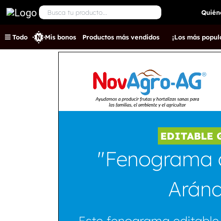
Quién
Productos más vendidos
¡Los más popul
Todo
Mis bonos
EDITABLE 
"Fenograma d
Arán
Este fenograma editable 