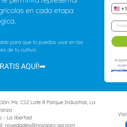
+
agrícolas en cada etapa
gica.
able para que lo puedas usar en las
es de tu cultivo:
Al regis
GRATIS AQUÍ!➡
acuer
privacida
ción: Mz. C12 Lote 8 Parque Industrial, La
ranza
Vis
lo - La libertad
il: novedades@novagro-ag.com