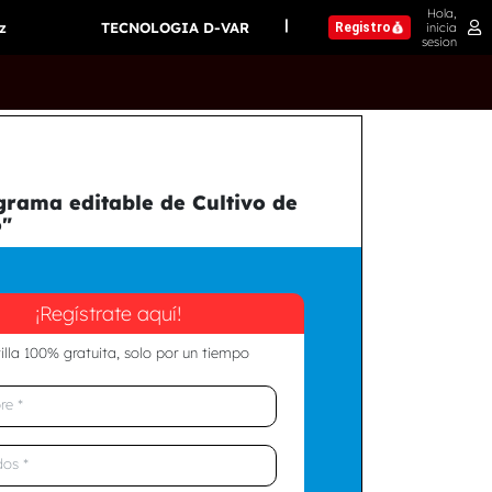
Hola,
|
z
TECNOLOGIA D-VAR
inicia
Registro
sesion
grama editable de Cultivo de
"
¡Regístrate aquí!
illa 100% gratuita, solo por un tiempo