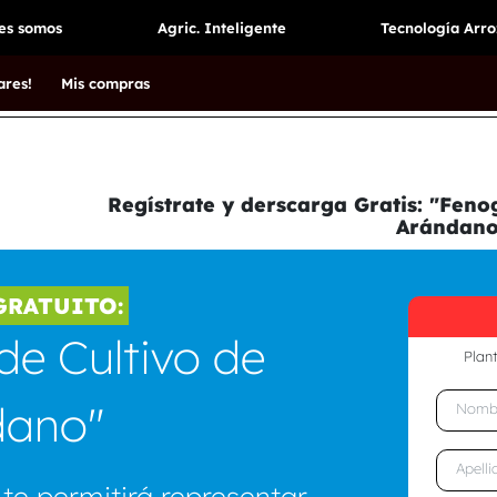
es somos
Agric. Inteligente
Tecnología Arro
ares!
Mis compras
Regístrate y derscarga Gratis: "Feno
Arándano
GRATUITO:
e Cultivo de
Plant
dano"
te permitirá representar