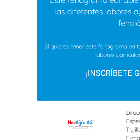
las diferentes labores 
fenoló
Si quieres tener este fenograma edit
labores particular
¡INSCRÍBETE 
Direc
Espe
Trujil
E-ma