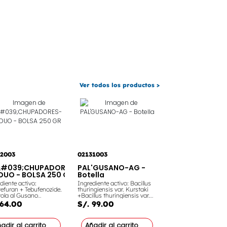
rmedades como
ularia y Mancha
lita. También
ciarás el desarrollo de
structuras reproductivas
orarás la floración.
Ver todos los productos >
92003
02131003
#039;CHUPADORES-
PAL'GUSANO-AG -
DUO - BOLSA 250 GR
Botella
diente activo:
Ingrediente activo: Bacillus
efuran + Tebufenozide.
thuringiensis var. Kurstaki
ola al Gusano
+Bacillus thuringiensis var.
lero, Mosca minadora,
Aizawai. Controla: Gusano
 64.00
S/. 99.00
ra, la Mosquilla de los
perforador, Gusano
s y Gusano perforador
cogollero, Copitarsia,
 cultivo de Espárrago,
Gusano perforador, Bicho del
adir al carrito
Añadir al carrito
 y Pimiento. Un
cesto, Gusano medidor,