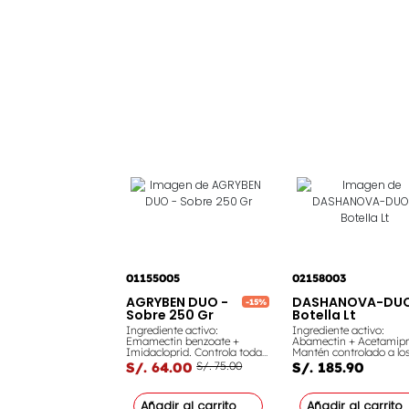
01155005
02158003
AGRYBEN DUO -
DASHANOVA-DUO
-15%
Sobre 250 Gr
Botella Lt
Ingrediente activo:
Ingrediente activo:
Emamectin benzoate +
Abamectin + Acetamipr
Imidacloprid. Controla todas
Mantén controlado a los
estas plagas: Cigarrita,
de tu cultivo de Espárra
S/. 64.00
S/. 75.00
S/. 185.90
Mosca minadora del arroz,
Vid y Cebolla. Con este
Lombríz roja de agua dulce,
producto podrás DETEN
Gusano cogollero, Trips,
ataque de trips en cues
Añadir al carrito
Añadir al carrito
Caracha, Gusano de la
de minutos.