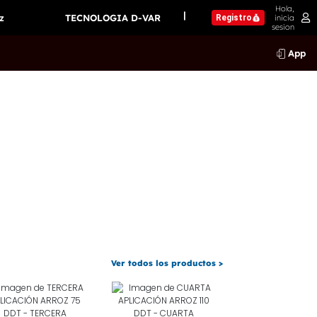
Hola,
|
z
TECNOLOGIA D-VAR
inicia
Registro
sesion
App
Ver todos los productos >