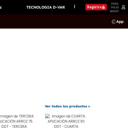
Hola,
|
z
TECNOLOGIA D-VAR
inicia
Registro
sesion
App
Ver todos los productos >