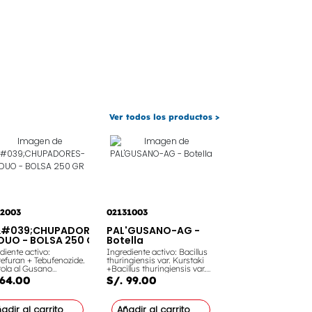
rmedades como
ularia y Mancha
lita. También
ciarás el desarrollo de
structuras reproductivas
orarás la floración.
Ver todos los productos >
92003
02131003
#039;CHUPADORES-
PAL'GUSANO-AG -
DUO - BOLSA 250 GR
Botella
diente activo:
Ingrediente activo: Bacillus
efuran + Tebufenozide.
thuringiensis var. Kurstaki
ola al Gusano
+Bacillus thuringiensis var.
lero, Mosca minadora,
Aizawai. Controla: Gusano
 64.00
S/. 99.00
ra, la Mosquilla de los
perforador, Gusano
s y Gusano perforador
cogollero, Copitarsia,
 cultivo de Espárrago,
Gusano perforador, Bicho del
adir al carrito
Añadir al carrito
 y Pimiento. Un
cesto, Gusano medidor,