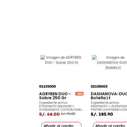
01155005
02158003
AGRYBEN DUO -
DASHANOVA-DUO
-15%
Sobre 250 Gr
Botella Lt
Ingrediente activo:
Ingrediente activo:
Emamectin benzoate +
Abamectin + Acetamipr
Imidacloprid. Controla todas
Mantén controlado a los
estas plagas: Cigarrita,
de tu cultivo de Espárra
S/. 64.00
S/. 75.00
S/. 185.90
Mosca minadora del arroz,
Vid y Cebolla. Con este
Lombríz roja de agua dulce,
producto podrás DETEN
Gusano cogollero, Trips,
ataque de trips en cues
Añadir al carrito
Añadir al carrito
Caracha, Gusano de la
de minutos.